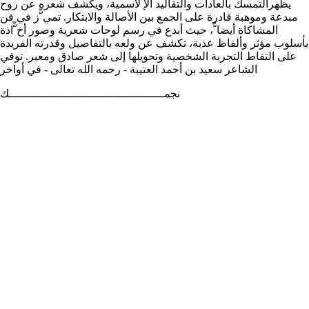
يظهرالتمسك بالعادات والتقاليد الإ لاسمية، ويكشف شعره عن روح
مبدعة وموهبة قادرة على الجمع بين الأصالة والابتكار. تمي ّّز في فن
المشاكاة أيضا ًً، حيث أبدع في رسم لوحات شعرية وصور أخ ّّاذة
بأسلوب مؤثر وألفاظ عذبة، تكشف عن ولعه بالتفاصيل وقدرته الفريدة
على التقاط التجربة الشخصية وتحويلها إلى شعر صادق ومعبر. توفي
الشاعر سعيد بن أحمد العتيبة - رحمه الله تعالى - في أواخر
نجمـــــــــــــــــــــــــــــــــــــــــــــك
طغـــــــــــــــــــــــــــــــــــــــــــــى
الميزانــــــــــــــــــــــــــــــــــــــــــــــــي
، تاركا إرثا شعريا غنيا سيظل حاض ار في ذاكرة 2024 شهر مايو الأدب
الإماراتي والخليجي. نماذج من قصائده:
ّّــــــــــــــــــــــــــــــــــــــــــــر
لــــــــــــــــــــــــــــــــــــــــــــــــي
انـــــــــــــــــــــــــــــــــــــــــــــــــــــــــــــــــــــــــــــــــــــي
اش حلــــــــــــــــــــــــــــــــــو مـــــــــــــــــــــــــــــــــا
لـــــــــــــــــــــــــــــــــــــــــــــــــــــه
مثيـــــــــــــــــــــــــــــــــــــــــــــــــــــــل
َــــــــــــــــــــــــــــــــــــــــــــــــــــــــــــــــــــــــــــــــــــــــه
واقصانـــــــــــــــــــــــــــــــــــــــــــــــــــــــــــــــــــــــي
قلبــــــــــــــــــــــــــــــــــــــــــــــــــــــــــــــــــي
عليــــــــــــــــــــــــــــــــــــــــــــــــــــل ا
وخـــــــــــــــــــــــــــــــــــــــــــــــــــــــل ّا