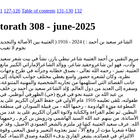
1
127-126
Table of contents
131-130
132
torath 308 - june-2025
الشاعر سعيد بن أحمد : ) 2024 - 1916 ( العتيبة بين الأصالة والتجديد
نجوم لا تغيب
مريم النقبي بن أحمد العتيبة شاعر نبطي بارز، نشأ في بيت شعر سعيد
وأدب، فهو ابن شاعروحفيد شاعر، ووالد الشاعرالإماراتي الكبير مانع
العتيبة. تميز - رحمه الله تعالى - بصدق خطابه وجرأته في طرح وجهات
نظره، وكان لشعره حضور واسع يغطي مختلف جوانب الحياة، إلى
جانب القصائد التي استلهمها من تجاربه الشخصية والمهنية المتنوعة،
وسفره إلى العديد من دول العالم. وُُلد الشاعر سعيد بن أحمد بن خلف
بن عبد الله بن عتيبة نحو في فريج (حي) الظهرفي أبوظبي. في
طفولته، تلقى تعليمه 1916 عام الأولي في حفظ القرآن الكريم على يد
المطوعة موزة الهادومة - رحمها الله - من قبيلة السودان في منطقة
البطين. ثم تعلّّم القراءة والكتابة ولاتوة القرآن الكريم على يد عدد من
الأساتذة، من بينهم عبد الله السيد الهاشمي ودرويش بن كرم ـ رحمهما
الله. عرف سعيد العتيبة كشاعر ملتزم بالشعر العمودي الأصيل، وقد ّّم
عطاء شعريا مؤث ار وفع ّّالا ًً، تميز بعذوبة التعبير وعمق المعنى وقوة
الالتزام. في قصائده، يشعر القارئ بدفء الكلمة وصدق الانتماء، كما