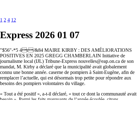
1
2
4
12
Express 2026 01 07
"$56"-*5 4r/&84 MAIRE KIRBY : DES AMÉLIORATIONS
POSITIVES EN 2025 GREGG CHAMBERLAIN Initiative de
journalisme local (IJL) Tribune-Express nouvelles@eap.on.ca de son
mandat, M. Kirby a déclaré que la municipalité avait globalement
connu une bonne année. caserne de pompiers à Saint-Eugène, afin de
remplacer l’actuelle, qui est désormais trop petite pour répondre aux
besoins des pompiers volontaires du village.
« Tout a été positif », a-t-il déclaré, « tout ce dont la communauté avait
besoin ». Parmi les faits marquants de l’année écoulée, citons
l’achèvement de la construc- tion d’un nouveau centre communautaire
pour le village de Saint-Eugène. Le village était sans centre
communautaire depuis plu- sieurs années, l’ancien ayant été condamné
en raison d’une infestation de moisissure noire et démoli. Le maire
Kirby a également souligné l’ampleur des travaux d’amélioration
routière réalisés par le service des travaux publics au cours de l’année.