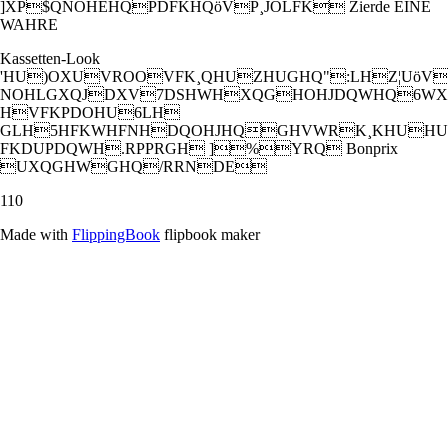
]XP$QNOHEHQPDFKHQöVP¸JOLFK Zierde EINE
WAHRE
Kassetten-Look
'HU)OXUVROOVFK¸QHUZHUGHQ":LHZ¦UöV
NOHLGXQJDXV7DSHWHXQGHOHJDQWHQ6WX
HVFKPDOHU6LH
GLH5HFKWHFNHDQOHJHQGHVWRK¸KHUHU
FKDUPDQWH.RPPRGH ]%YRQ Bonprix
UXQGHWGHQ/RRNDE
110
Made with
FlippingBook
flipbook maker