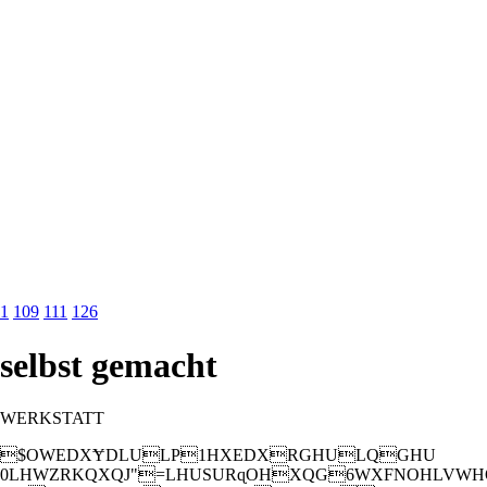
1
109
111
126
selbst gemacht
WERKSTATT
$OWEDXɎDLULP1HXEDXRGHULQGHU
0LHWZRKQXQJ"=LHUSURɋOHXQG6WXFNOHLVW