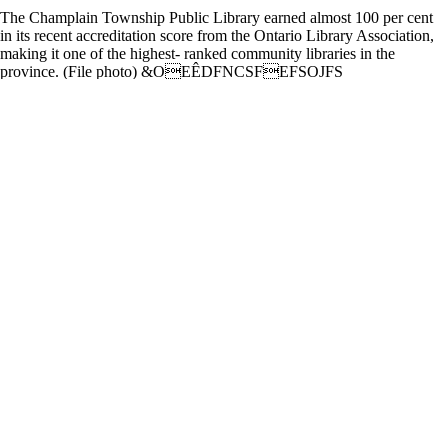
The Champlain Township Public Library earned almost 100 per cent
in its recent accreditation score from the Ontario Library Association,
making it one of the highest- ranked community libraries in the
province. (File photo) &OEÊDFNCSFEFSOJFS
MFQSPKFUj6OMJWSF
TVSDIBRVFMJUvEFMBCJCMJPUIÍRVFQVCM
EVDBOUPOEF$IBNQMBJOBQFSNJTEPGGSJ
MJWSFTBVYFOGBOUTEBOTMFTQBOJF
EF/PÌMEFTCBORVFTBMJNFOUBJSFTMPDBMFT
%FTNBHB[JOFTFUEFTMJWSFUTEBDUJWJUÊ
ÊHBMFNFOUÊUÊEJTUSJCVÊTBVYSÊTJEFODFT
QPVSQFSTPOOFTÄHÊFTEVDBOUPO
QVCMJRVFBQBSUJDJQÊPVRVFMMFBQSPN
FMMFNËNF*MTBHJUOPUBNNFOUEFMB
-
CPSBUJPOBWFD"SCPS(BMMFSZQPVSMFYQPT
d’œuvres d’art locales dans la bibliothèque,
EVQBSUFOBSJBUBWFDMB7BOLMFFL)JMM)P
-
UVSBM4PDJFUZQPVSMBEJTUSJCVUJPOEFQB
EFHSBJOFTEFáFVSTFUEFMÊHVNFTBVY
VTBHFSTJOUÊSFTTÊTEFMBCJCMJPUIÍRVFBàO
QSPNPVWPJSMFKBSEJOBHFMPDBM-
BCJCMJPUIÍRVF