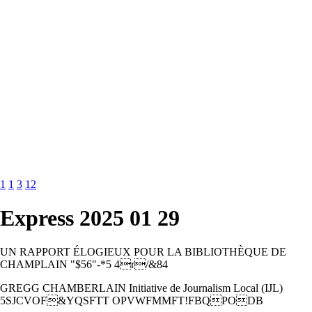
1
1
3
12
Express 2025 01 29
UN RAPPORT ÉLOGIEUX POUR LA BIBLIOTHÈQUE DE
CHAMPLAIN "$56"-*5 4r/&84
GREGG CHAMBERLAIN Initiative de Journalism Local (IJL)
5SJCVOF&YQSFTT OPVWFMMFT!FBQPODB