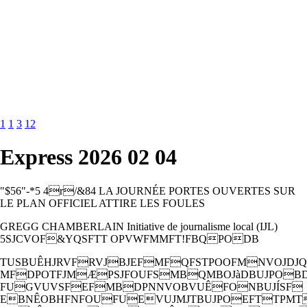
1
1
3
12
Express 2026 02 04
"$56"-*5 4r/&84 LA JOURNÉE PORTES OUVERTES SUR
LE PLAN OFFICIEL ATTIRE LES FOULES
GREGG CHAMBERLAIN Initiative de journalisme local (IJL)
5SJCVOF&YQSFTT OPVWFMMFT!FBQPODB
TUSBUÊHJRVFRVJBJEFMFQFSTPOOFMNVOJDJ
MFDPOTFJMÆPSJFOUFSMBQMBOJàDBUJPOB
FUGVUVSFEFMBDPNNVOBVUÊFONBUJÍSF
EBNÊOBHFNFOUFUEVUJMJTBUJPOEFTTPM