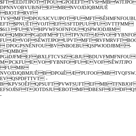
$FTEÊDJTJPOTTPOUGPOEÊFTTVSMBWJTJPO
DPNNVOBVUBJSFEFMBNVOJDJQBMJUÊ
BJOTJRVF
TVSMFTDPOUSJCVUJPOTFUMFTSÊHMFNFOUB
EFT$PNUÊTVOJTEF1SFTDPUUFU3VTTFMM
$613 FUEVHPVWFSOFNFOUQSPWJODJBM
6OQMBOPGàDJFMFTUTPVNJTÆVOFYBNFO
FUÆVOFSÊWJTJPOUPVTMFTRVFMRVFTBO
 DPOGPSNÊNFOUBVNBOEBUQSPWJODJBM-
FQMBO
PGàDJFMEF)BXLFTCVSZGBJUBDUVFMMFNFOU
MPCKFUEVOFYBNFOFUEVOFSÊWJTJPO
FUMB
NVOJDJQBMJUÊBDPOàÊÆ'PUFOOMBTVQFSWJ
EVQSPDFTTVT -
BKPVSOÊFQPSUFTPVWFSUFTEFMBTFNBJOF
EFSOJÍSFTJOTDSJUEBOTMFDBESFEFDFQ
-
TVTEFYBNFO'PUFOOSFDVFJMMFMFTDPNN
-
UBJSFTFUMFTQSÊPDDVQBUJPOTFYQSJNÊTQ
SÊTJEFOUTMPSTEFMBKPVSOÊFQPSUFTPVW
FUMFTJODMVUEBOTMFSBQQPSUEFYBNF
RVJTFSBSFNJTBVDPOTFJMNVOJDJQBMFU
MBENJOJTUSBUJPOQMVTUBSEEBOTMBOOÊ